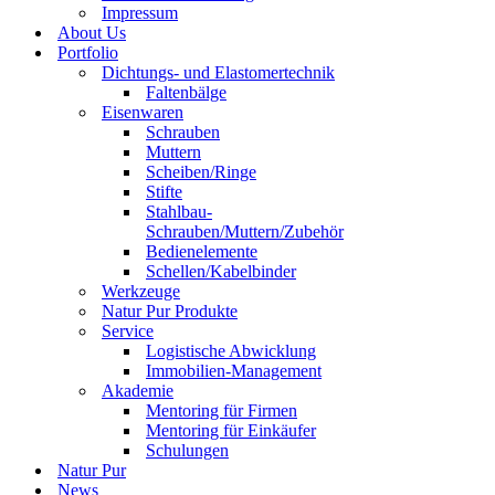
Impressum
About Us
Portfolio
Dichtungs- und Elastomertechnik
Faltenbälge
Eisenwaren
Schrauben
Muttern
Scheiben/Ringe
Stifte
Stahlbau-
Schrauben/Muttern/Zubehör
Bedienelemente
Schellen/Kabelbinder
Werkzeuge
Natur Pur Produkte
Service
Logistische Abwicklung
Immobilien-Management
Akademie
Mentoring für Firmen
Mentoring für Einkäufer
Schulungen
Natur Pur
News